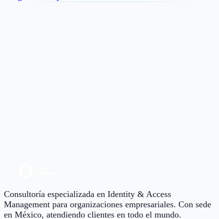
Correo electrónico
Suscribirme
Doble confirmación por correo. Puedes darte de baja desde
cualquier envío. Consulta nuestro
Aviso de privacidad
.
Consultoría especializada en Identity & Access
Management para organizaciones empresariales. Con sede
en México, atendiendo clientes en todo el mundo.