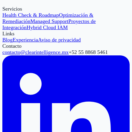
Servicios
Health Check & Roadmap
Optimización &
Remediación
Managed Support
Proyectos de
Integración
Hybrid Cloud IAM
Links
Blog
Experiencia
Aviso de privacidad
Contacto
contacto@clearintelligence.mx
+52 55 8868 5461