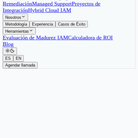
Remediación
Managed Support
Proyectos de
Integración
Hybrid Cloud IAM
Nosotros
Metodología
Experiencia
Casos de Éxito
Herramientas
Evaluación de Madurez IAM
Calculadora de ROI
Blog
ES
EN
Agendar llamada