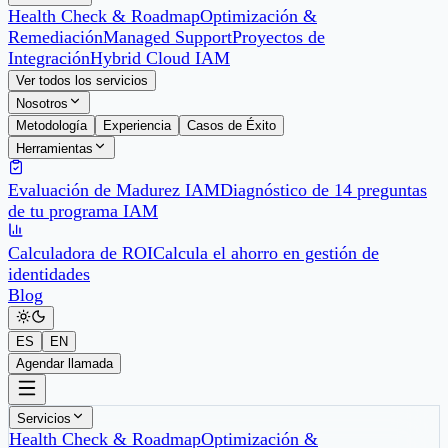
Health Check & Roadmap
Optimización &
Remediación
Managed Support
Proyectos de
Integración
Hybrid Cloud IAM
Ver todos los servicios
Nosotros
Metodología
Experiencia
Casos de Éxito
Herramientas
Evaluación de Madurez IAM
Diagnóstico de 14 preguntas
de tu programa IAM
Calculadora de ROI
Calcula el ahorro en gestión de
identidades
Blog
ES
EN
Agendar llamada
Servicios
Health Check & Roadmap
Optimización &