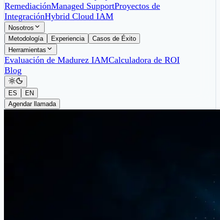
Remediación
Managed Support
Proyectos de
Integración
Hybrid Cloud IAM
Nosotros
Metodología
Experiencia
Casos de Éxito
Herramientas
Evaluación de Madurez IAM
Calculadora de ROI
Blog
ES
EN
Agendar llamada