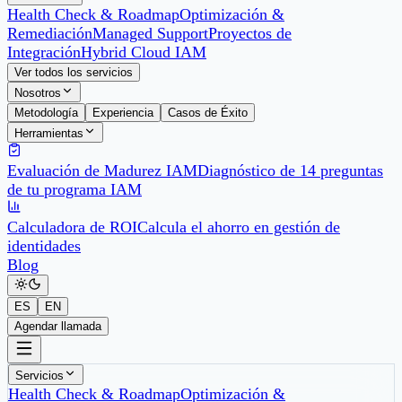
Health Check & Roadmap
Optimización &
Remediación
Managed Support
Proyectos de
Integración
Hybrid Cloud IAM
Ver todos los servicios
Nosotros
Metodología
Experiencia
Casos de Éxito
Herramientas
Evaluación de Madurez IAM
Diagnóstico de 14 preguntas
de tu programa IAM
Calculadora de ROI
Calcula el ahorro en gestión de
identidades
Blog
ES
EN
Agendar llamada
Servicios
Health Check & Roadmap
Optimización &